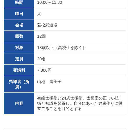
時間
10:00～11:30
曜日
火
会場
若松武道場
回数
12回
対象
18歳以上（高校生を除く）
定員
20名
受講料
7,800円
指導者（所
山地 壽美子
属）
初級太極拳と24式太極拳、太極拳の正しい技
内容
術と知識を習得し、自分にあった健康作りに役
立てることを目的とする