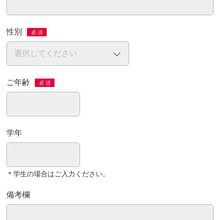
性別
必 須
ご年齢
必 須
学年
＊学生の場合はご入力ください。
備考欄