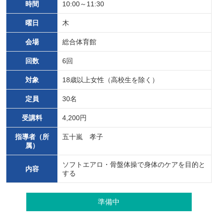
時間
10:00～11:30
曜日
木
会場
総合体育館
回数
6回
対象
18歳以上女性（高校生を除く）
定員
30名
受講料
4,200円
指導者（所
五十嵐 孝子
属）
ソフトエアロ・骨盤体操で身体のケアを目的と
内容
する
準備中