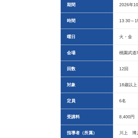
期間
2026年1
時間
13:30～1
曜日
火・金
会場
桃園武道
回数
12回
対象
18歳以
定員
6名
受講料
8,400円
指導者（所属）
川上 博