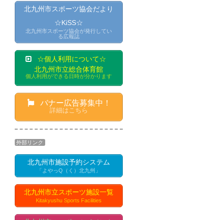
北九州市スポーツ協会だより
☆KiSS☆
北九州市スポーツ協会が発行してい
る広報誌
☆個人利用について☆
北九州市立総合体育館
個人利用ができる日時が分かります
バナー広告募集中！
詳細はこちら
外部リンク
北九州市施設予約システム
「よやっQ（く）北九州」
北九州市立スポーツ施設一覧
Kitakyushu Sports Facilities