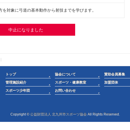
方を対象に弓道の基本動作から射技までを学びます。
中止になりました
トップ
協会について
賛助会員募集
管理施設紹介
スポーツ・健康教室
加盟団体
スポーツ少年団
お問い合わせ
Copyright ©
公益財団法人 北九州市スポーツ協会
All Rights Reserved.